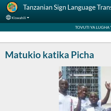
Skip to main content
Tanzanian Sign Language Tra
Kiswahili
Select your language
TOVUTI YA LUGHA
Matukio katika Picha