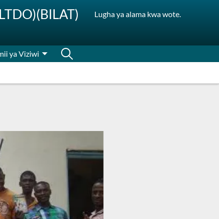
SLTDO)(BILAT)
Lugha ya alama kwa wote.
ii ya Viziwi