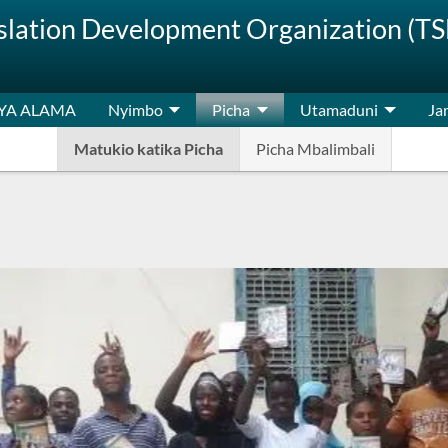
nslation Development Organization (T
 YA ALAMA
Nyimbo
Picha
Utamaduni
Jam
Matukio katika Picha
Picha Mbalimbali